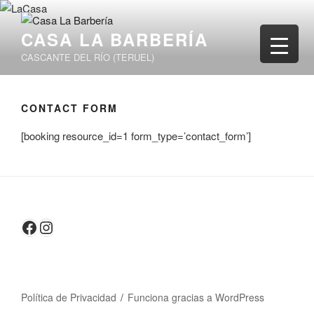
Saltar
al
CASA LA BARBERÍA
contenido
CASCANTE DEL RÍO (TERUEL)
CONTACT FORM
[booking resource_id=1 form_type=’contact_form’]
Facebook
Instagram
Política de Privacidad
Funciona gracias a WordPress