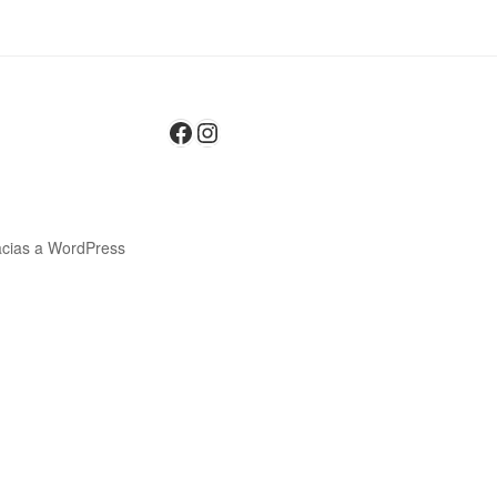
Facebook
Instagram
acias a WordPress