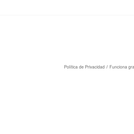
Política de Privacidad
Funciona gr